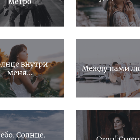
метро
олнце внутри
Между нами л
меня…
ебо. Солнце.
Стоп! Снят