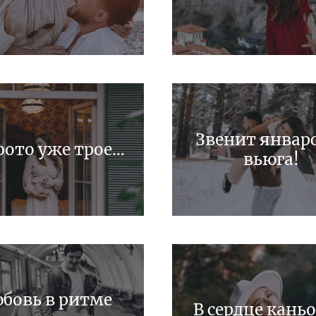
Звенит январ
фото уже трое…
вьюга!
бовь в ритме
В сердце кань