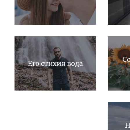
С
Его стихия вода
Н