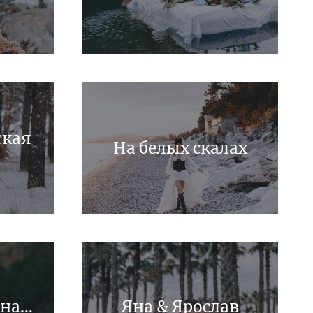
ская
На белых скалах
она…
Яна & Ярослав