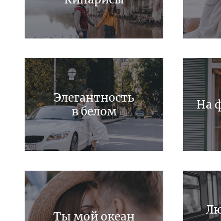
Элегантность
На 
в белом
Лю
Ты мой океан