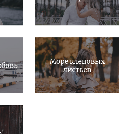
Море кленовых
юбовь
листьев
о!